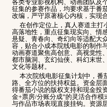
各类专业影视机构、动画团队及
征集的参赛作品，均要求基于番茄
改编，严守原著核心内核，实现
在创作定位上，真人赛道主打
高落地性，重点征集现实向、情
悬疑、青春向、奇幻向等适配大
容，贴合小成本院线电影的制作
动画赛道聚焦高创意、高视觉性
都市脑洞、玄幻仙侠、科幻末世
文化等题材。
本次院线电影征集计划中，番
路、全方位的扶持权益。资金层
得番茄小说的版权支持和现金投资
金+票房/分账分成”的灵活合作
与作品市场表现直接挂钩。资源