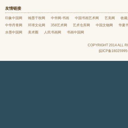
友情链接
印象中国网
翰墨千秋网
中华网-书画
中国书画艺术网
艺美网
收藏
中华丹青网
环球文化网
358艺术网
艺术仓库网
中国文物网
华夏
水墨中国网
美术圈
人民书画网
书画中国网
COPYRIGHT 2014 AL
皖ICP备1802599