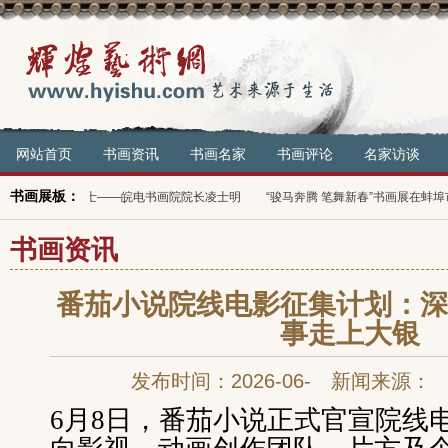
网站首页
书画资讯
书画名家
书画评论
名家访谈
书画展板：
书画贤士——皖电书画院院长凌士明
“骏马奔腾 笔舞新春”书画展在蚌埠市举行
书画资讯
番茄小说院线电影征集计划：深
事走上大银
发布时间：2026-06- 新闻来源：
6月8日，番茄小说正式官宣院线