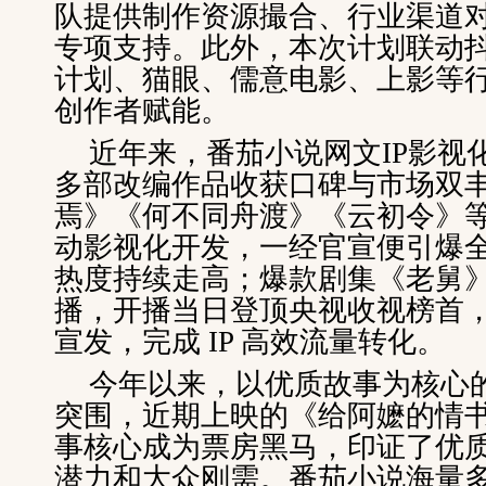
队提供制作资源撮合、行业渠道
专项支持。此外，本次计划联动
计划、猫眼、儒意电影、上影等
创作者赋能。
近年来，番茄小说网文IP影视
多部改编作品收获口碑与市场双
焉》《何不同舟渡》《云初令》等精
动影视化开发，一经官宣便引爆
热度持续走高；爆款剧集《老舅
播，开播当日登顶央视收视榜首
宣发，完成 IP 高效流量转化。
今年以来，以优质故事为核心
突围，近期上映的《给阿嬷的情
事核心成为票房黑马，印证了优
潜力和大众刚需。番茄小说海量