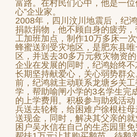
富路。在村民们心中，他是一位
心”企业家。
2008年，四川汶川地震后，纪
捐款捐物，他不顾自身的疲劳，带
工加班加点，制作10万多床一次
蜂蜜送到受灾地区，是肥东县唯
区，并送去30多万元救灾物资
企业在发展的同时，纪鸿始终不
长期坚持献爱心，关心弱势群众
前，纪鸿就主动联系龙塘乡关工
学，帮助喻闸小学的3名学生完
的上学费用。积极参与助残活动
兵送去轮椅，给困难户徐根柱母
送现金，同时，解决其父亲的就
困户吴水信在自己的生态园里免
帮扶1万元让其购买鹅苗，待鹅