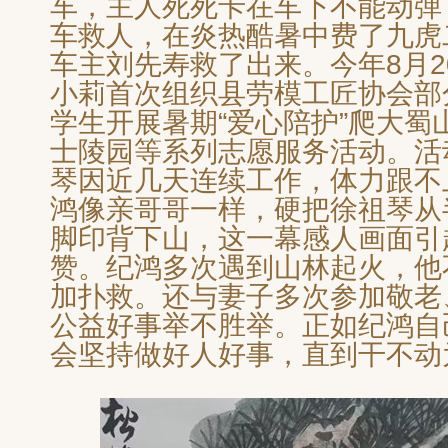
车，主人死死卡在车下不能动弹
车救人，在炎热酷暑中费了九虎
车主刘先寿救了出来。今年8月2
小莉首次组织县劳模工匠协会部
学生开展暑期“爱心陪护”爬大蜀
士陵园等系列志愿服务活动。活
琴因近几天连续工作，体力跟不上
鸿像亲哥哥一样，硬把徐祖琴从
脚印背下山，这一幕感人画面引
赞。纪鸿多次遇到山林起火，他
加扑救。还与妻子多次参加敬老
公益好事举不胜举。正如纪鸿自
会坚持做好人好事，直到干不动