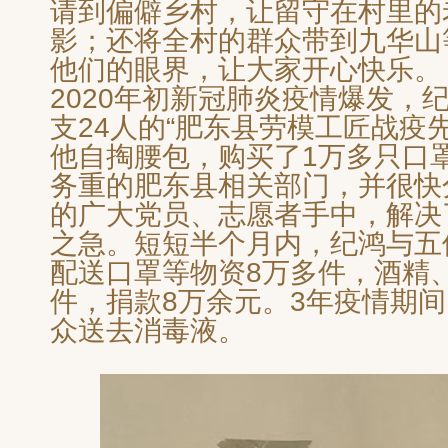
请到偏僻乡村，让留守在村里的
影；还将全村的群众带到九华山
他们的眼界，让大家开心快乐。
2020年初新冠肺炎疫情爆发，
支24人的“肥东县劳模工匠战疫
他自掏腰包，购买了1万多只口
务重的肥东县相关部门，并很快
的广大党员、志愿者手中，解决
之急。短短半个月内，纪鸿与五
配送口罩等物资8万多件，酒精、
件，捐款8万余元。3年疫情期
众送去消毒液。