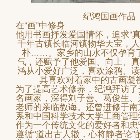
纪鸿国画作品
在“画”中修身
他用书画抒发爱国情怀，追求“真
千年古镇长临河镇物华天宝，人
朴……。家乡的山水不仅孕育
气，还赋予了他爱国、向上、真
鸿从小爱好广泛，喜欢涂鸦、读
其喜欢对着家中的古画凝
为了提高艺术修养，纪鸿拜访了
名画家，深得刘子善、葛俊生、
老师的亲临教诲。还曾进修于南
系和中国科学技术大学工商管理
作为一个传统文化的爱好者和忠
遵循“道出古人辙，心将静者论”