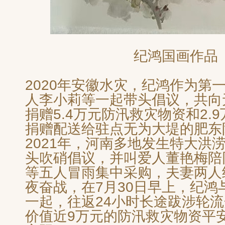
纪鸿国画作品
2020年安徽水灾，纪鸿作为第
人李小莉等一起带头倡议，共向
捐赠5.4万元防汛救灾物资和2.
捐赠配送给驻点无为大堤的肥东
2021年，河南多地发生特大洪
头吹硝倡议，并叫爱人董艳梅陪
等五人冒雨集中采购，夫妻两人
夜奋战，在7月30日早上，纪鸿
一起，往返24小时长途跋涉轮流
价值近9万元的防汛救灾物资平