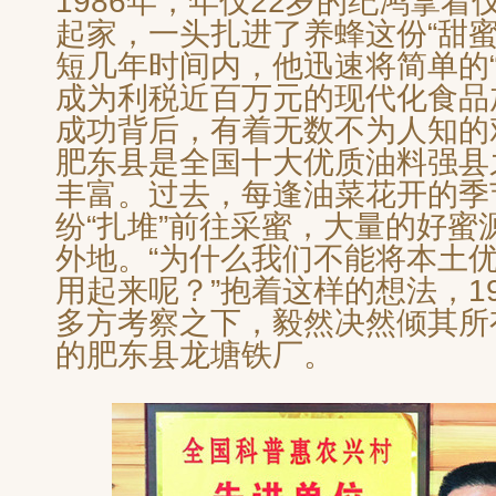
1986年，年仅22岁的纪鸿拿着
起家，一头扎进了养蜂这份“甜蜜
短几年时间内，他迅速将简单的“
成为利税近百万元的现代化食品
成功背后，有着无数不为人知的
肥东县是全国十大优质油料强县
丰富。过去，每逢油菜花开的季
纷“扎堆”前往采蜜，大量的好蜜
外地。“为什么我们不能将本土
用起来呢？”抱着这样的想法，1
多方考察之下，毅然决然倾其所
的肥东县龙塘铁厂。