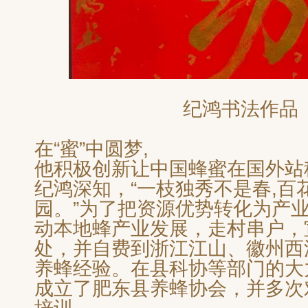
纪鸿书法作品
在“蜜”中圆梦,
他积极创新让中国蜂蜜在国外站
纪鸿深知，“一枝独秀不是春,百
园。”为了把资源优势转化为产
动本地蜂产业发展，走村串户，
处，并自费到浙江江山、徽州西
养蜂经验。在县科协等部门的大
成立了肥东县养蜂协会，并多次