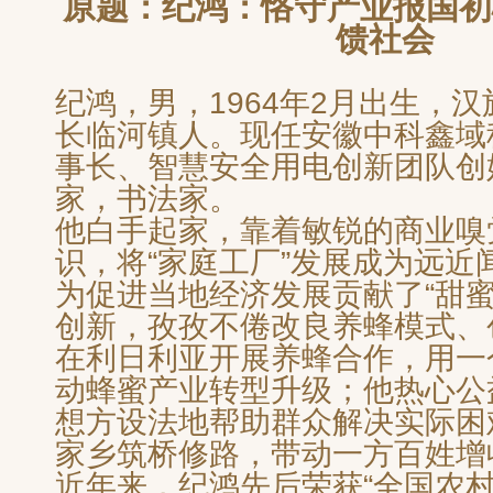
原题：纪鸿：恪守产业报国初
馈社会
纪鸿，男，1964年2月出生，汉
长临河镇人。现任安徽中科鑫域
事长、智慧安全用电创新团队创
家，书法家。
他白手起家，靠着敏锐的商业嗅
识，将“家庭工厂”发展成为远近
为促进当地经济发展贡献了“甜蜜
创新，孜孜不倦改良养蜂模式、
在利日利亚开展养蜂合作，用一个
动蜂蜜产业转型升级；他热心公
想方设法地帮助群众解决实际困
家乡筑桥修路，带动一方百姓增
近年来，纪鸿先后荣获“全国农