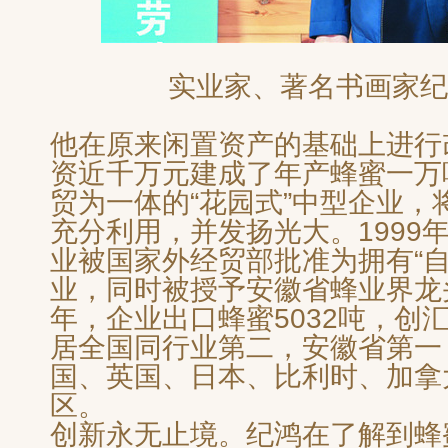
实业家、
著名
书画家纪
他在原来闲置资产的基础上进行
资近千万元建成了年产蜂蜜一万
贸为一体的“花园式”中型企业，
充分利用，并发扬光大。1999
业被国家外经贸部批准为拥有“自
业，同时被授予安徽省蜂业界龙头
年，企业出口蜂蜜5032吨，创汇
居全国同行业第二，安徽省第一
国、英国、日本、比利时、加拿
区。
创新永无止境。纪鸿在了解到蜂