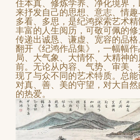
住本真、修炼学养、净化境界，
来抒发自己的思想、意志、情趣
多看、多思，是纪鸿探索艺术精
丰富的人生阅历，可敬可佩的修
传递出诚恳、谦虚、宽容的品格
翻开《纪鸿作品集》，一幅幅作
局、大气象、大情怀、大精神的
前。无论从内容、气势、审美、
现了与众不同的艺术特质。总能
对真、善、美的守望，对大自然
的热爱。