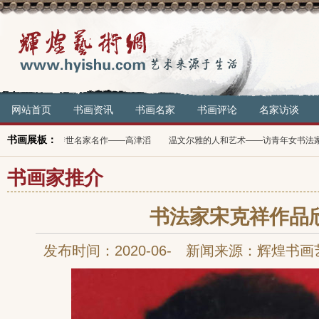
网站首页
书画资讯
书画名家
书画评论
名家访谈
书画展板：
国传世名家名作——高津滔
温文尔雅的人和艺术——访青年女书法家雅文
豪
书画家推介
书法家宋克祥作品
发布时间：2020-06- 新闻来源：辉煌书