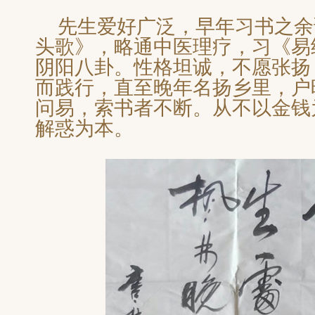
先生爱好广泛，早年习书之余
头歌》，略通中医理疗，习《易
阴阳八卦。性格坦诚，不愿张扬
而践行，直至晚年名扬乡里，户
问易，索书者不断。从不以金钱
解惑为本。