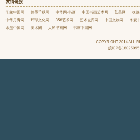
友情链接
印象中国网
翰墨千秋网
中华网-书画
中国书画艺术网
艺美网
收藏
中华丹青网
环球文化网
358艺术网
艺术仓库网
中国文物网
华夏
水墨中国网
美术圈
人民书画网
书画中国网
COPYRIGHT 2014 AL
皖ICP备1802599