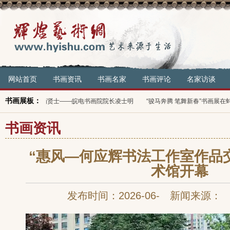
网站首页
书画资讯
书画名家
书画评论
名家访谈
书画展板：
皖电书画院院长凌士明
“骏马奔腾 笔舞新春”书画展在蚌埠市举行
泷翔书画院2
书画资讯
“惠风—何应辉书法工作室作品
术馆开幕
发布时间：2026-06- 新闻来源：