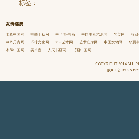
标签：
友情链接
印象中国网
翰墨千秋网
中华网-书画
中国书画艺术网
艺美网
收藏
中华丹青网
环球文化网
358艺术网
艺术仓库网
中国文物网
华夏
水墨中国网
美术圈
人民书画网
书画中国网
COPYRIGHT 2014 AL
皖ICP备1802599