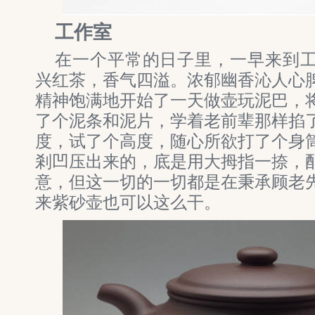
工作室
在一个平常的日子里，一早来到
兴红茶，香气四溢。浓郁幽香沁人心
精神饱满地开始了一天做壶玩泥巴，
了个泥条和泥片，学着老前辈那样掐
度，试了个高度，随心所欲打了个身
剎凹压出来的，底是用大拇指一捺，
意，但这一切的一切都是在秉承顾老
来紫砂壶也可以这么干。