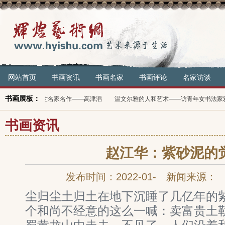
网站首页
书画资讯
书画名家
书画评论
名家访谈
书画展板：
新中国传世名家名作——高津滔
温文尔雅的人和艺术——访青年女书法家雅文
书画资讯
赵江华：紫砂泥的
发布时间：2022-01- 新闻来源：
尘归尘土归土在地下沉睡了几亿年的
个和尚不经意的这么一喊：卖富贵土勒